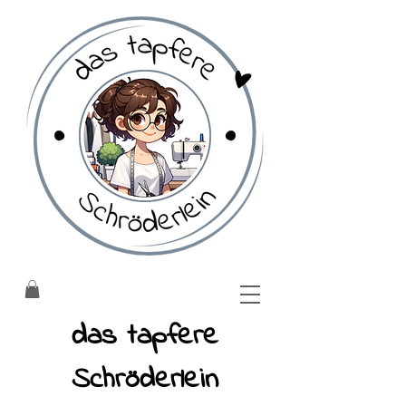
​das tapfere
Schröderlein