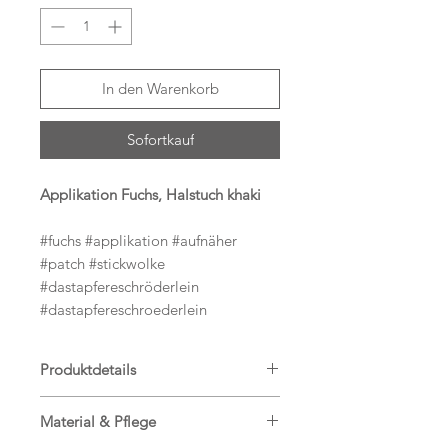
In den Warenkorb
Sofortkauf
Applikation Fuchs, Halstuch khaki
#fuchs #applikation #aufnäher
#patch #stickwolke
#dastapfereschröderlein
#dastapfereschroederlein
Produktdetails
Hier bekommst Du einen tollen
Material & Pflege
Aufnäher Fuchs mit Halstuch in