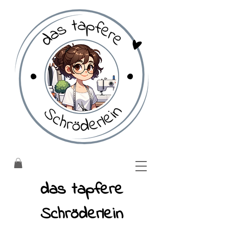
​das tapfere
Schröderlein