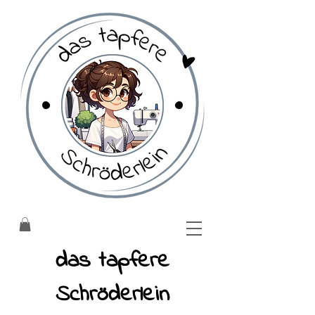
​das tapfere
Schröderlein