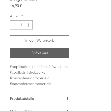
Preis
16,90 €
Anzahl
*
In den Warenkorb
Sofortkauf
#applikation #aufnäher #löwe #lion
#coolkids #stickwolke
#dastapfereschröderlein
#dastapfereschroederlein
Produktdetails
Hier bekommst Du einen tollen