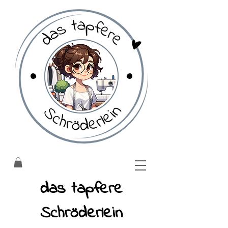
​das tapfere
Schröderlein