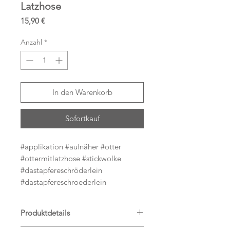
Latzhose
Preis
15,90 €
Anzahl
*
In den Warenkorb
Sofortkauf
#applikation #aufnäher #otter
#ottermitlatzhose #stickwolke
#dastapfereschröderlein
#dastapfereschroederlein
Produktdetails