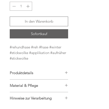
In den Warenkorb
Sofortkauf
#rehundhase #reh #hase #winter
#stickwolke #applikation #aufnäher
#stickwolke
Produktdetails
Hier bekommst Du einen tollen
Material & Pflege
Aufnäher Reh & Hase.
Jersey, 95% Baumwolle, 5%
Eine tolle Appli zum Aufpeppen von
Hinweise zur Verarbeitung
Elasthan
Schultüten, jeglicher Kleidung,
Stickgarn
Auf der Rückseite der Applikation
Turnbeuteln, Decken,