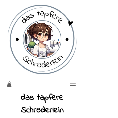
​das tapfere
Schröderlein