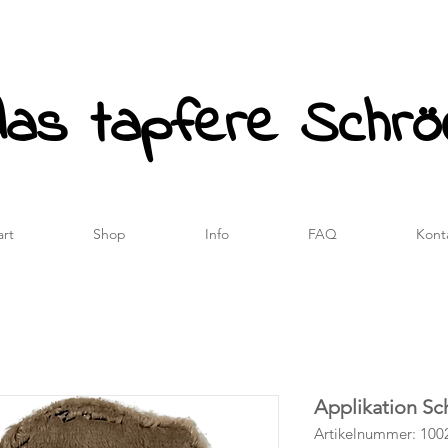
das tapfere Schrö
art
Shop
Info
FAQ
Kont
Applikation Sc
Artikelnummer: 100