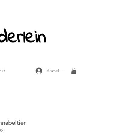
derlein
akt
Anmelden
hnabeltier
28