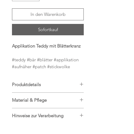
In den Warenkorb
Sofortkauf
Applikation Teddy mit Blätterkranz
#teddy #bär #blätter #applikation
#aufnäher #patch #stickwolke
Produktdetails
Hier bekommst Du einen tollen
Material & Pflege
Aufnäher Teddy mit Blätterkranz.
Jersey, 95% Baumwolle, 5%
Eine tolle Appli zum Aufpeppen von
Hinweise zur Verarbeitung
Elasthan
Schultüten, jeglicher Kleidung,
Stickgarn
Auf der Rückseite der Applikation
Turnbeuteln, Decken,
Stickfilz
habe ich Bügelfolie angebracht. Um