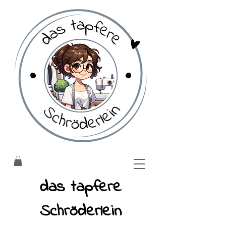
​das tapfere
Schröderlein