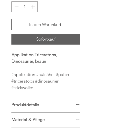
In den Warenkorb
Sofortkauf
Applikation Triceratops,
Dinosaurier, braun
#applikation #aufnäher #patch
#triceratops #dinosaurier
#stickwolke
Produktdetails
Hier bekommst du einen tollen
Material & Pflege
Aufnäher Triceratops in braun.