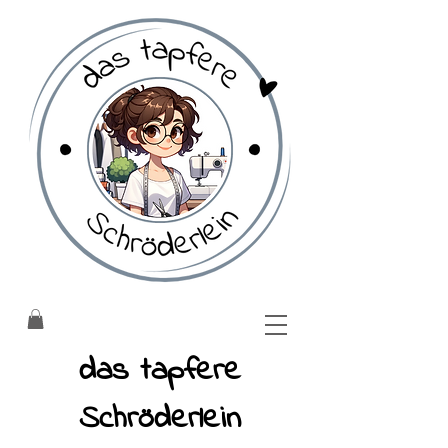
​das tapfere
Schröderlein