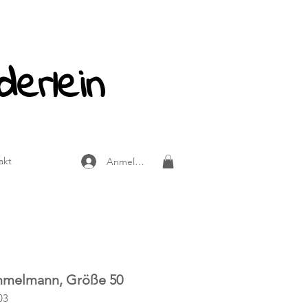
derlein
akt
Anmelden
mmelmann, Größe 50
03