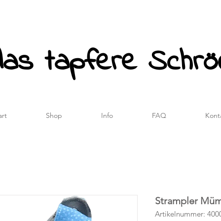
das tapfere Schrö
art
Shop
Info
FAQ
Kont
Strampler Mü
Artikelnummer: 400