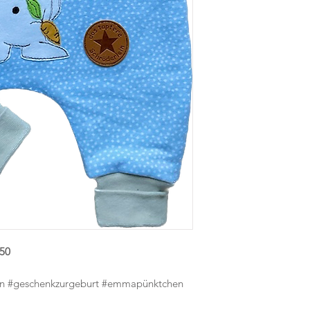
Waschvorgängen nac
Feinwaschmittel ohne
Zu verschließen mit
trocknergeeignet.
Größe 50.
50
rn #geschenkzurgeburt #emmapünktchen