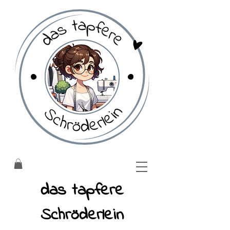
​das tapfere
Schröderlein